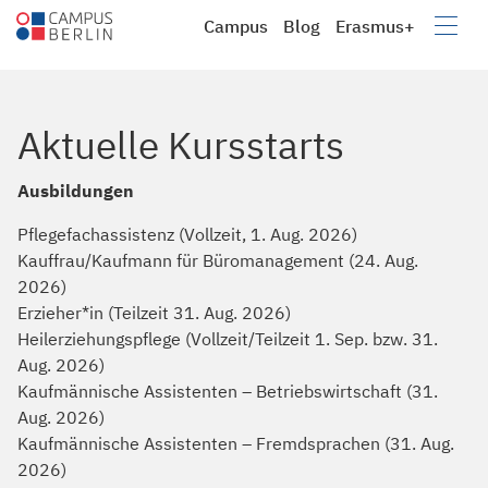
Campus
Blog
Erasmus+
Campus
Berufsbildung e.V.
Zukunft wagen – Campus
Berlin 2026
Ausbildung | Schulabschluss | Weiterbildung |
Umschulung. Campus Berlin, Ihr Bildungsanbieter, hat
bestimmt das passende Bildungsangebot für Sie.
Zum Video