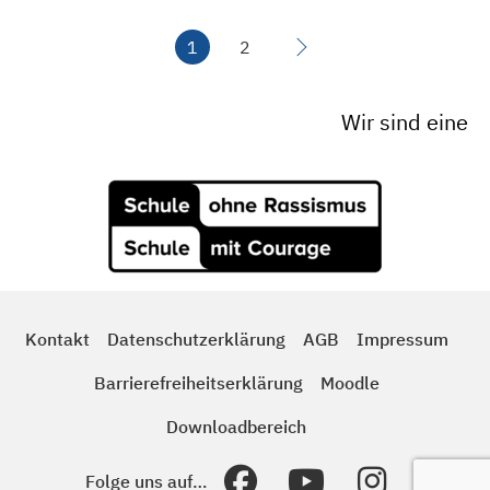
Seitennummerierung d
1
2
Wir sind eine
Kontakt
Datenschutzerklärung
AGB
Impressum
Barrierefreiheitserklärung
Moodle
Downloadbereich
Folge uns auf…