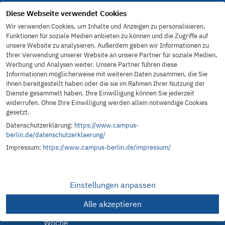
Diese Webseite verwendet Cookies
10 Gründe für eine Ausbildung bei Campus
Wir verwenden Cookies, um Inhalte und Anzeigen zu personalisieren,
Funktionen für soziale Medien anbieten zu können und die Zugriffe auf
unsere Website zu analysieren. Außerdem geben wir Informationen zu
Praxisorientierter Unterricht
Ihrer Verwendung unserer Website an unsere Partner für soziale Medien,
Werbung und Analysen weiter. Unsere Partner führen diese
Informationen möglicherweise mit weiteren Daten zusammen, die Sie
Kein Unterrichtsausfall
ihnen bereitgestellt haben oder die sie im Rahmen Ihrer Nutzung der
Dienste gesammelt haben. Ihre Einwilligung können Sie jederzeit
Individuelle Betreuung durch erfahrene
widerrufen. Ohne Ihre Einwilligung werden allein notwendige Cookies
Lehrkräfte
gesetzt.
Datenschutzerklärung:
https://www.campus-
Kostenfreies Office 365 Paket – auch privat
berlin.de/datenschutzerklaerung/
nutzbar
Impressum:
https://www.campus-berlin.de/impressum/
Freundliche & tolerante Lernatmosphäre
Einstellungen anpassen
Modernste IT-Aus­stat­tung im Unter­richt
Alle akzeptieren
Modulsystem: Konzentration auf ein Fach pro
Woche