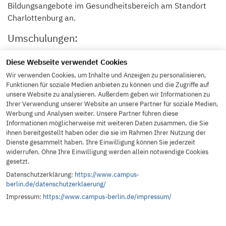
Bildungsangebote im Gesundheitsbereich am Standort
Charlottenburg an.
Umschulungen:
Kauffrau / Kaufmann im Gesundheitswesen (Teilzeit)
Diese Webseite verwendet Cookies
Kauffrau / Kaufmann im Gesundheitswesen (Vollzeit)
Wir verwenden Cookies, um Inhalte und Anzeigen zu personalisieren,
Medizinische/r Fachangestellte/r (MFA) (Vollzeit)
Funktionen für soziale Medien anbieten zu können und die Zugriffe auf
Medizinische/r Fachangestellte/r (MFA) (Teilzeit)
unsere Website zu analysieren. Außerdem geben wir Informationen zu
Ihrer Verwendung unserer Website an unsere Partner für soziale Medien,
Fort- und Weiterbildungen:
Werbung und Analysen weiter. Unsere Partner führen diese
Informationen möglicherweise mit weiteren Daten zusammen, die Sie
Geprüfte*r Fachwirt*in im Gesundheits- und Sozialwesen
ihnen bereitgestellt haben oder die sie im Rahmen Ihrer Nutzung der
Betreuungsassistent*in
Dienste gesammelt haben. Ihre Einwilligung können Sie jederzeit
Pflegebasiskurs
widerrufen. Ohne Ihre Einwilligung werden allein notwendige Cookies
gesetzt.
Refresher-Kurs für Betreuungsassistent*innen
Datenschutzerklärung:
https://www.campus-
berlin.de/datenschutzerklaerung/
Was macht Campus Berlin so
Impressum:
https://www.campus-berlin.de/impressum/
besonders?