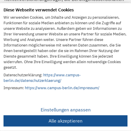
und den Berufsförderungsdienst ist bei Vorliegen der
Diese Webseite verwendet Cookies
individuellen Voraussetzungen möglich.
Wir verwenden Cookies, um Inhalte und Anzeigen zu personalisieren,
Funktionen für soziale Medien anbieten zu können und die Zugriffe auf
unsere Website zu analysieren. Außerdem geben wir Informationen zu
Ihrer Verwendung unserer Website an unsere Partner für soziale Medien,
Werbung und Analysen weiter. Unsere Partner führen diese
Informationen möglicherweise mit weiteren Daten zusammen, die Sie
Ansprechpartnerin
ihnen bereitgestellt haben oder die sie im Rahmen Ihrer Nutzung der
Dienste gesammelt haben. Ihre Einwilligung können Sie jederzeit
widerrufen. Ohne Ihre Einwilligung werden allein notwendige Cookies
gesetzt.
Enkhsanaa Tseden
Datenschutzerklärung:
https://www.campus-
T
030 515668 219
berlin.de/datenschutzerklaerung/
E
e.tseden@campus-bb.de
Impressum:
https://www.campus-berlin.de/impressum/
Einstellungen anpassen
Alle akzeptieren
Lehrgangsinformationen kompakt im Überblick: