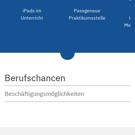
iPads im
Passgenaue
Unterricht
Praktikumsstelle
Un
Medi
Berufschancen
Beschäftigungsmöglichkeiten