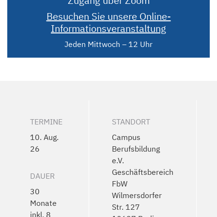
Zugang über Zoom
Besuchen Sie unsere Online-
Informationsveranstaltung
Jeden Mittwoch – 12 Uhr
TERMINE
STANDORT
10. Aug.
Campus
26
Berufsbildung
e.V.
Geschäftsbereich
DAUER
FbW
30
Wilmersdorfer
Monate
Str. 127
inkl. 8