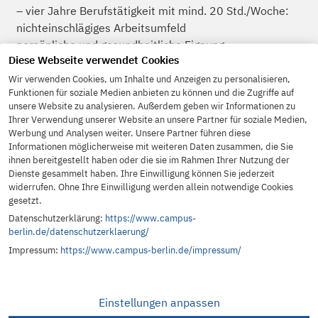
– vier Jahre Berufstätigkeit mit mind. 20 Std./Woche:
nichteinschlägiges Arbeitsumfeld
persönliche und gesundheitliche Eignung
Diese Webseite verwendet Cookies
Freiwillig Soziales Jahr, Zivildienst, Führung eines
Mehrpersonenhaushalts werden als Berufstätigkeit bis
Wir verwenden Cookies, um Inhalte und Anzeigen zu personalisieren,
Funktionen für soziale Medien anbieten zu können und die Zugriffe auf
zu einem Jahr angerechnet.
unsere Website zu analysieren. Außerdem geben wir Informationen zu
Ihrer Verwendung unserer Website an unsere Partner für soziale Medien,
Werbung und Analysen weiter. Unsere Partner führen diese
Informationen möglicherweise mit weiteren Daten zusammen, die Sie
Förderung
ihnen bereitgestellt haben oder die sie im Rahmen Ihrer Nutzung der
Dienste gesammelt haben. Ihre Einwilligung können Sie jederzeit
Finanzielle Unterstützung erhalten Studierende in Form
widerrufen. Ohne Ihre Einwilligung werden allein notwendige Cookies
von
Schüler-BAföG
, bei vorliegender abgeschlossener
gesetzt.
Berufsausbildung ist auch ein
Aufstiegs-Bafög
möglich.
Datenschutzerklärung:
https://www.campus-
berlin.de/datenschutzerklaerung/
Beide müssen nicht zurückgezahlt werden. Zudem ist die
Ausbildung AZAV zertifiziert, es kann
ein
Impressum:
https://www.campus-berlin.de/impressum/
Bildungsgutschein
(Arbeitsagentur, Jobcenter,
Rentenversicherungsträger) beantragt werden.
Einstellungen anpassen