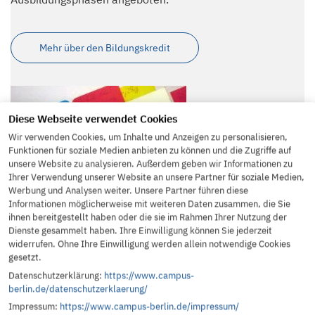
Mehr über den Bildungskredit
Diese Webseite verwendet Cookies
Wir verwenden Cookies, um Inhalte und Anzeigen zu personalisieren,
Funktionen für soziale Medien anbieten zu können und die Zugriffe auf
unsere Website zu analysieren. Außerdem geben wir Informationen zu
Ihrer Verwendung unserer Website an unsere Partner für soziale Medien,
Werbung und Analysen weiter. Unsere Partner führen diese
Informationen möglicherweise mit weiteren Daten zusammen, die Sie
WeGebAU
ihnen bereitgestellt haben oder die sie im Rahmen Ihrer Nutzung der
Dienste gesammelt haben. Ihre Einwilligung können Sie jederzeit
Förderprogramm der Bundesagentur für Arbeit zur
widerrufen. Ohne Ihre Einwilligung werden allein notwendige Cookies
„
We
iterbildung
Ge
ringqualifizierter und
b
eschäftigter
gesetzt.
älterer
A
rbeitnehmer in
U
nternehmen“ (WeGebAU) mit
Datenschutzerklärung:
https://www.campus-
dem Ziel, Arbeitslosigkeit zu vermeiden.
berlin.de/datenschutzerklaerung/
Impressum:
https://www.campus-berlin.de/impressum/